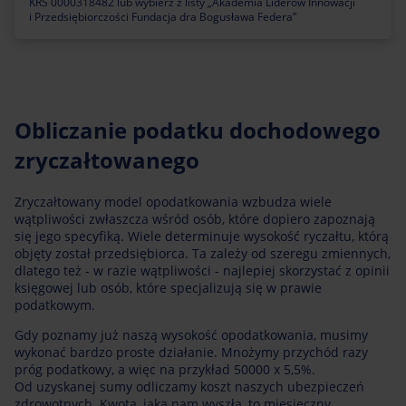
KRS 0000318482 lub wybierz z listy „Akademia Liderów Innowacji
i Przedsiębiorczości Fundacja dra Bogusława Federa”
Obliczanie podatku dochodowego
zryczałtowanego
Zryczałtowany model opodatkowania wzbudza wiele
wątpliwości zwłaszcza wśród osób, które dopiero zapoznają
się jego specyfiką. Wiele determinuje wysokość ryczałtu, którą
objęty został przedsiębiorca. Ta zależy od szeregu zmiennych,
dlatego też - w razie wątpliwości - najlepiej skorzystać z opinii
księgowej lub osób, które specjalizują się w prawie
podatkowym.
Gdy poznamy już naszą wysokość opodatkowania, musimy
wykonać bardzo proste działanie. Mnożymy przychód razy
próg podatkowy, a więc na przykład 50000 x 5,5%.
Od uzyskanej sumy odliczamy koszt naszych ubezpieczeń
zdrowotnych. Kwota, jaka nam wyszła, to miesięczny