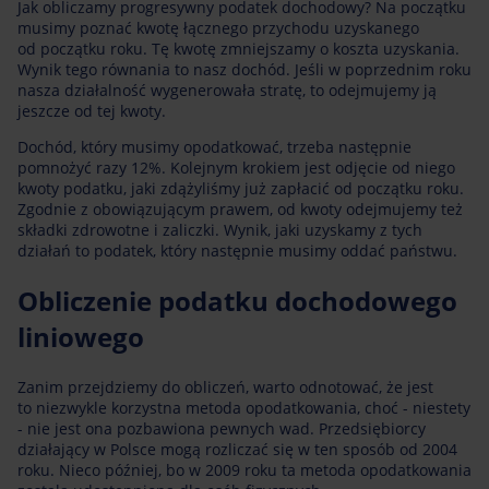
Jak obliczamy progresywny podatek dochodowy? Na początku
musimy poznać kwotę łącznego przychodu uzyskanego
od początku roku. Tę kwotę zmniejszamy o koszta uzyskania.
Wynik tego równania to nasz dochód. Jeśli w poprzednim roku
nasza działalność wygenerowała stratę, to odejmujemy ją
jeszcze od tej kwoty.
Dochód, który musimy opodatkować, trzeba następnie
pomnożyć razy 12%. Kolejnym krokiem jest odjęcie od niego
kwoty podatku, jaki zdążyliśmy już zapłacić od początku roku.
Zgodnie z obowiązującym prawem, od kwoty odejmujemy też
składki zdrowotne i zaliczki. Wynik, jaki uzyskamy z tych
działań to podatek, który następnie musimy oddać państwu.
Obliczenie podatku dochodowego
liniowego
Zanim przejdziemy do obliczeń, warto odnotować, że jest
to niezwykle korzystna metoda opodatkowania, choć - niestety
- nie jest ona pozbawiona pewnych wad. Przedsiębiorcy
działający w Polsce mogą rozliczać się w ten sposób od 2004
roku. Nieco później, bo w 2009 roku ta metoda opodatkowania