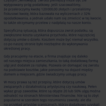
Częstym „winowajcą” zwrotu pieniędzy może być źle
wytypowany próg podatkowy. Jeśli szacowaliśmy,
że przekroczymy kwotę 120 000,00 złotych i przelaliśmy
fiskusowi kwotę, która bazowała na wyliczeniach z 32%
opodatkowania, a jednak udało nam się zmieścić w tej kwocie,
to także otrzymamy przelew z nadpłatą na nasze konto.
Specyficzną sytuacją, która dopuszcza zwrot podatku, są
zwiększone koszta uzyskania przychodu, które najczęściej
dotyczą umów o dzieło. Kosztem może być niemal wszystko,
co po naszej stronie było niezbędne do wykonywania
określonej pracy.
Gdy pracujemy na etacie, a firma znajduje się daleko
od naszego miejsca zamieszkania, to taką dodatkową formą
ulgi jest dodatek za rozłąkę. Pozwala on domagać się zwrotu
na podstawie kosztów, jakie ponosimy na dojazd między
domem a miejscem, gdzie świadczymy usługę pracy.
W mocy prawa są też przepisy, które dotyczą umów
związanych z działalnością artystyczną czy naukową. Pełen
wykaz grup zawodów, które są objęte 20 lub 50% ulgą można
odnaleźć na stronach Ministerstwa Finansów. Nie są to zbyt
popularne w szerokim tego rozumieniu zawody, ale dla
na przykład artystów scenicznych, którzy dodatkowo uzyskali