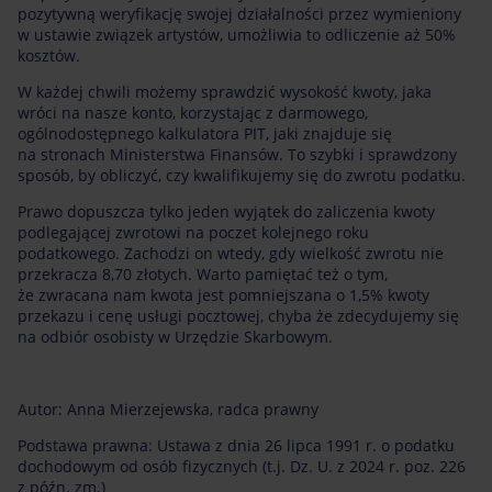
pozytywną weryfikację swojej działalności przez wymieniony
w ustawie związek artystów, umożliwia to odliczenie aż 50%
kosztów.
W każdej chwili możemy sprawdzić wysokość kwoty, jaka
wróci na nasze konto, korzystając z darmowego,
ogólnodostępnego kalkulatora PIT, jaki znajduje się
na stronach Ministerstwa Finansów. To szybki i sprawdzony
sposób, by obliczyć, czy kwalifikujemy się do zwrotu podatku.
Prawo dopuszcza tylko jeden wyjątek do zaliczenia kwoty
podlegającej zwrotowi na poczet kolejnego roku
podatkowego. Zachodzi on wtedy, gdy wielkość zwrotu nie
przekracza 8,70 złotych. Warto pamiętać też o tym,
że zwracana nam kwota jest pomniejszana o 1,5% kwoty
przekazu i cenę usługi pocztowej, chyba że zdecydujemy się
na odbiór osobisty w Urzędzie Skarbowym.
Autor: Anna Mierzejewska, radca prawny
Podstawa prawna: Ustawa z dnia 26 lipca 1991 r. o podatku
dochodowym od osób fizycznych (t.j. Dz. U. z 2024 r. poz. 226
z późn. zm.)