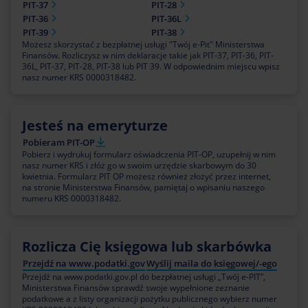
PIT-37
PIT-28
PIT-36
PIT-36L
PIT-39
PIT-38
Możesz skorzystać z bezpłatnej usługi "Twój e-Pit" Ministerstwa
Finansów. Rozliczysz w nim deklaracje takie jak PIT-37, PIT-36, PIT-
36L, PIT-37, PIT-28, PIT-38 lub PIT 39. W odpowiednim miejscu wpisz
nasz numer KRS 0000318482.
Jesteś na emeryturze
Pobieram PIT-OP
Pobierz i wydrukuj formularz oświadczenia PIT-OP, uzupełnij w nim
nasz numer KRS i złóż go w swoim urzędzie skarbowym do 30
kwietnia. Formularz PIT OP możesz również złożyć przez internet,
na stronie Ministerstwa Finansów, pamiętaj o wpisaniu naszego
numeru KRS 0000318482.
Rozlicza Cię księgowa lub skarbówka
Przejdź na www.podatki.gov
Wyślij maila do księgowej/-ego
Przejdź na www.podatki.gov.pl do bezpłatnej usługi „Twój e-PIT”,
Ministerstwa Finansów sprawdź swoje wypełnione zeznanie
podatkowe a z listy organizacji pożytku publicznego wybierz numer