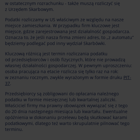
w ostatecznym rozrachunku - także muszą rozliczyć się
z Urzędem Skarbowym.
Podatki rozliczamy w US właściwym ze względu na nasze
miejsce zamieszkania. W przypadku firm kluczowe jest
miejsce, gdzie zarejestrowana jest działalność gospodarcza.
Oznacza to, że jeśli nasza firma zmieni adres, to „z automatu”
będziemy podlegać pod inny wydział Skarbówki.
Kluczową różnicą jest termin rozliczania podatku
od przedsiębiorców i osób fizycznych, które nie prowadzą
własnej działalności gospodarczej. W pewnym uproszczeniu:
osoba pracująca na etacie rozlicza się tylko raz na rok:
w zeznaniu rocznym, zwykle wyrażonym w formie druku
PIT-
37
.
Przedsiębiorcy są zobligowani do opłacania należnego
podatku w formie miesięcznej lub kwartalnej zaliczki.
Właściciel firmy ma prawny obowiązek wywiązać się z tego
do 20 dnia następnego miesiąca lub kwartału. Ewentualne
opóźnienia w dokonaniu przelewu będą skutkować karami
podatkowymi, dlatego też warto skrupulatnie pilnować tego
terminu.