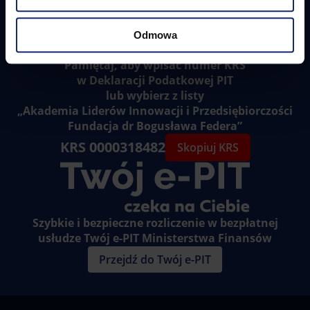
Odmowa
Pamiętaj, aby wpisać numer KRS
w Deklaracji Podatkowej PIT
lub wybierz z listy
„Akademia Liderów Innowacji i Przedsiębiorczości
Fundacja dr Bogusława Federa”
KRS 0000318482
Skopiuj KRS
Szybkie i bezpieczne rozliczenie w bezpłatnej
usłudze Twój e-PIT Ministerstwa Finansów
Przejdź do Twój e-PIT