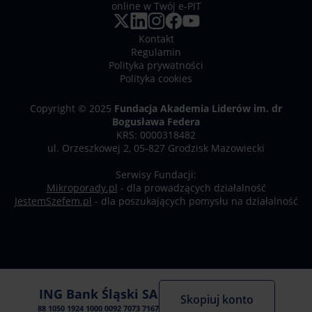
online w Twój e-PIT
Kontakt
Regulamin
Polityka prywatności
Polityka cookies
Copyright © 2025
Fundacja Akademia Liderów im. dr
Bogusława Federa
KRS: 0000318482
ul. Orzeszkowej 2, 05-827 Grodzisk Mazowiecki
Serwisy Fundacji:
Mikroporady.pl
- dla prowadzących działalność
JestemSzefem.pl
- dla poszukających pomysłu na działalność
ING Bank Śląski SA
Skopiuj konto
88 1050 1924 1000 0092 7073 7167