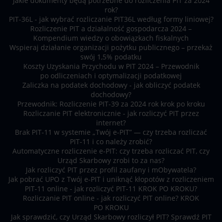
Jakie dokumenty będą potrzebne do rozliczenia PIT za 2024
rok?
PIT-36L - jak wybrać rozliczanie PIT36L według formy liniowej?
Rozliczenie PIT a działalność gospodarcza 2024 –
Kompendium wiedzy o obowiązkach fiskalnych
Wspieraj działanie organizacji pożytku publicznego – przekaż
swój 1,5% podatku
Koszty Uzyskania Przychodu w PIT 2024 – Przewodnik
po odliczeniach i optymalizacji podatkowej
Zaliczka na podatek dochodowy - jak obliczyć podatek
dochodowy?
Przewodnik: Rozliczenie PIT-39 za 2024 rok krok po kroku
Rozliczanie PIT elektronicznie - jak rozliczyć PIT przez
internet?
Brak PIT-11 w systemie „Twój e-PIT” — czy trzeba rozliczać
PIT-11 i co należy zrobić?
Automatyczne rozliczenie e-PIT: czy trzeba rozliczać PIT, czy
Urząd Skarbowy zrobi to za nas?
Jak rozliczyć PIT przez profil zaufany i mObywatela?
Jak pobrać UPO z Twój e-PIT i uniknąć kłopotów z rozliczeniem
PIT-11 online - jak rozliczyć PIT-11 KROK PO KROKU?
Rozliczanie PIT online - jak rozliczyć PIT online? KROK
PO KROKU
Jak sprawdzić, czy Urząd Skarbowy rozliczył PIT? Sprawdź PIT