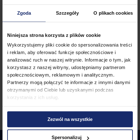
Zgoda
Szczegóły
O plikach cookies
PIT-28B
Rozliczam się ryczałtem w spółce cywilnej lub jawnej
Niniejsza strona korzysta z plików cookie
PIT-0
Wykorzystujemy pliki cookie do spersonalizowania treści
Zgłaszam ulgi i odliczenia
i reklam, aby oferować funkcje społecznościowe i
analizować ruch w naszej witrynie. Informacje o tym, jak
PIT-B
korzystasz z naszej witryny, udostępniamy partnerom
społecznościowym, reklamowym i analitycznym.
Załącznik dla PIT-36 i PIT-36L
Partnerzy mogą połączyć te informacje z innymi danymi
otrzymanymi od Ciebie lub uzyskanymi podczas
korzystania z ich usług.
Pokaż więcej
Zezwól na wszystkie
Spersonalizuj