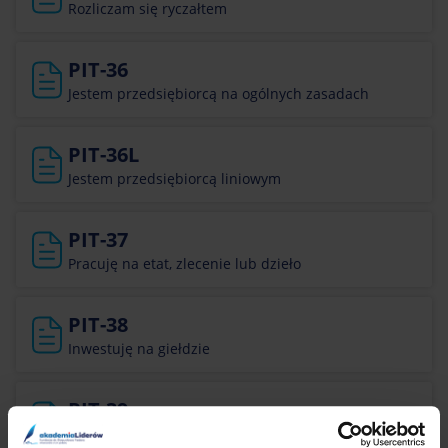
Rozliczam się ryczałtem
PIT-36
Jestem przedsiębiorcą na ogólnych zasadach
PIT-36L
Jestem przedsiębiorcą liniowym
PIT-37
Pracuję na etat, zlecenie lub dzieło
PIT-38
Inwestuję na giełdzie
PIT-39
Rozliczam sprzedaż nieruchomości