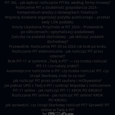
PIT-36L - jak wybrać rozliczanie PIT36L według formy liniowej?
Rozliczenie PIT a działalność gospodarcza 2024 –
Kompendium wiedzy o obowiązkach fiskalnych
Wspieraj działanie organizacji pożytku publicznego – przekaż
swój 1,5% podatku
Koszty Uzyskania Przychodu w PIT 2024 – Przewodnik
po odliczeniach i optymalizacji podatkowej
Zaliczka na podatek dochodowy - jak obliczyć podatek
dochodowy?
Przewodnik: Rozliczenie PIT-39 za 2024 rok krok po kroku
Rozliczanie PIT elektronicznie - jak rozliczyć PIT przez
internet?
Brak PIT-11 w systemie „Twój e-PIT” — czy trzeba rozliczać
PIT-11 i co należy zrobić?
Automatyczne rozliczenie e-PIT: czy trzeba rozliczać PIT, czy
Urząd Skarbowy zrobi to za nas?
Jak rozliczyć PIT przez profil zaufany i mObywatela?
Jak pobrać UPO z Twój e-PIT i uniknąć kłopotów z rozliczeniem
PIT-11 online - jak rozliczyć PIT-11 KROK PO KROKU?
Rozliczanie PIT online - jak rozliczyć PIT online? KROK
PO KROKU
Jak sprawdzić, czy Urząd Skarbowy rozliczył PIT? Sprawdź PIT
online w Twój e-PIT