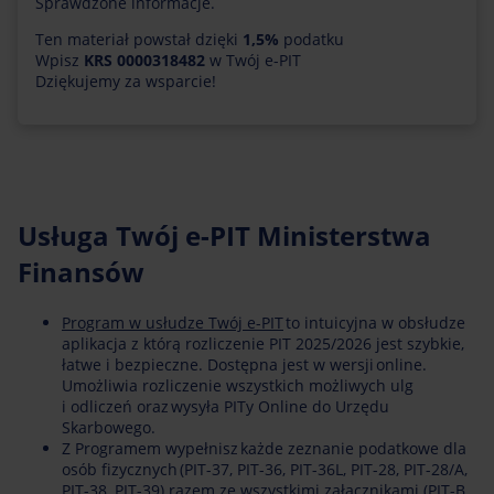
Sprawdzone informacje.
Ten materiał powstał dzięki
1,5%
podatku
Wpisz
KRS 0000318482
w Twój e-PIT
Dziękujemy za wsparcie!
Usługa Twój e-PIT Ministerstwa
Finansów
Program w usłudze Twój e-PIT
to intuicyjna w obsłudze
aplikacja z którą rozliczenie PIT 2025/2026 jest szybkie,
łatwe i bezpieczne. Dostępna jest w wersji online.
Umożliwia rozliczenie wszystkich możliwych ulg
i odliczeń oraz wysyła PITy Online do Urzędu
Skarbowego.
Z Programem wypełnisz każde zeznanie podatkowe dla
osób fizycznych (PIT-37, PIT-36, PIT-36L, PIT-28, PIT-28/A,
PIT-38, PIT-39) razem ze wszystkimi
załącznikami
(PIT-B,