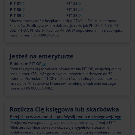
PIT-37
PIT-28
PIT-36
PIT-36L
PIT-39
PIT-38
Możesz skorzystać z bezpłatnej usługi "Twój e-Pit" Ministerstwa
Finansów. Rozliczysz w nim deklaracje takie jak PIT-37, PIT-36, PIT-
36L, PIT-37, PIT-28, PIT-38 lub PIT 39. W odpowiednim miejscu wpisz
nasz numer KRS 0000318482.
Jesteś na emeryturze
Pobieram PIT-OP
Pobierz i wydrukuj formularz oświadczenia PIT-OP, uzupełnij w nim
nasz numer KRS i złóż go w swoim urzędzie skarbowym do 30
kwietnia. Formularz PIT OP możesz również złożyć przez internet,
na stronie Ministerstwa Finansów, pamiętaj o wpisaniu naszego
numeru KRS 0000318482.
Rozlicza Cię księgowa lub skarbówka
Przejdź na www.podatki.gov
Wyślij maila do księgowej/-ego
Przejdź na www.podatki.gov.pl do bezpłatnej usługi „Twój e-PIT”,
Ministerstwa Finansów sprawdź swoje wypełnione zeznanie
podatkowe a z listy organizacji pożytku publicznego wybierz numer