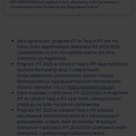
KRS 0000318482 lub wybierz z listy „Akademia Liderów Innowacji
i Przedsiębiorczości Fundacja dra Bogusława Federa”
Zero ograniczeń, program PIT w Twój e-PIT nie ma
limitu ilości wypełnionych deklaracji PIT 2025/2026
i podatników, co jest szczególnie ważne dla firm,
instytucji czy organizacji.
Program PIT 2025 w usłudze Twój e-PIT daje możliwość
łączenia formularzy wraz z załącznikami
dzięki aktywnemu przenoszeniu danych między
formularzami (z najpopularniejszymi formularzami
możesz zapoznać się tu:
https://wypelnij-pit.pl/)
.
Dane osobowe i rozliczenie PIT 2025/2026 w Programie
PIT w usłudze Twój e-PIT są w 100% zabezpieczone i
znajdują się tylko na koncie użytkownika.
Program PIT 2025 w usłudze Twój e-PIT posiada
wbudowane mechanizmy kontroli i kontekstowych
podpowiedzi, a także zbiór przepisów. W każdym
momencie rozliczania PIT 2025/2026 użytkownik może
skorzystać z podręcznego kalkulatora walut.