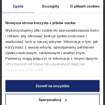
Ustawa z dnia 26 lipca 1991 r. o podatku dochodowym
od osób fizycznych (t.j. Dz. U. z 2024 r. poz. 226 z późn.
Zgoda
Szczegóły
O plikach cookies
zm.)
Niniejsza strona korzysta z plików cookie
Wykorzystujemy pliki cookie do spersonalizowania treści
r.pr. Anna Mierzejewska
- radca
i reklam, aby oferować funkcje społecznościowe i
prawny przy Okręgowej Izbie Radców
analizować ruch w naszej witrynie. Informacje o tym, jak
Prawnych w Warszawie. Prowadzi
korzystasz z naszej witryny, udostępniamy partnerom
Kancelarię Radcy Prawnego,
społecznościowym, reklamowym i analitycznym.
współpracując z zespołem
składającym się z radców prawnych,
Partnerzy mogą połączyć te informacje z innymi danymi
adwokatów i aplikantów.
otrzymanymi od Ciebie lub uzyskanymi podczas
Doświadczenie zawodowe zdobywała
korzystania z ich usług.
w renomowanych kancelariach
prawnych, świadcząc pomoc prawną zarówno na rzecz
przedsiębiorców, jak i osób fizycznych.
Zezwól na wszystkie
Specjalizuje się w obsłudze prawnej przedsiębiorców,
fundacji i stowarzyszeń, a także klientów indywidualnych.
Zajmuje się m.in. doradztwem w zakresie obowiązków
Spersonalizuj
podatkowych, ulg i rozliczeń rocznych, w tym rozliczeń PIT.