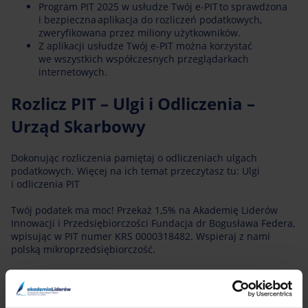
Program PIT 2025 w usłudze Twój e-PIT to sprawdzona
i bezpieczna aplikacja do rozliczeń podatkowych,
zweryfikowana przez miliony użytkowników.
Z aplikacji usłudze Twój e-PIT można korzystać
we wszystkich współczesnych przeglądarkach
internetowych.
Rozlicz PIT – Ulgi i Odliczenia –
Urząd Skarbowy
Dokonując rozliczenia pamiętaj o odliczeniach ulgach
podatkowych. Więcej na ich temat przeczytasz tu: Ulgi
i odliczenia PIT
Twój podatek ma moc! Przekaż 1,5% na Akademię Liderów
Innowacji i Przedsiębiorczości Fundacja dr Bogusława Federa,
wpisując w PIT numer KRS 0000318482. Wspieraj z nami
polską mikroprzedsiębiorczość.
Podstawa prawna: