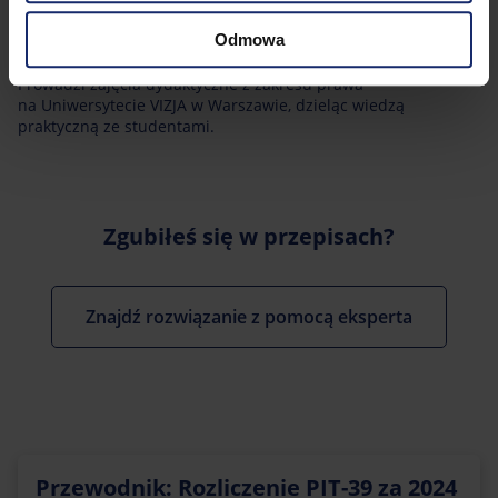
Współpracuje również z doradcą podatkowym w celu
zapewnienia klientom bezpiecznych i zgodnych z prawem
Odmowa
rozwiązań.
Prowadzi zajęcia dydaktyczne z zakresu prawa
na Uniwersytecie VIZJA w Warszawie, dzieląc wiedzą
praktyczną ze studentami.
Zgubiłeś się w przepisach?
Znajdź rozwiązanie z pomocą eksperta
Przewodnik: Rozliczenie PIT-39 za 2024