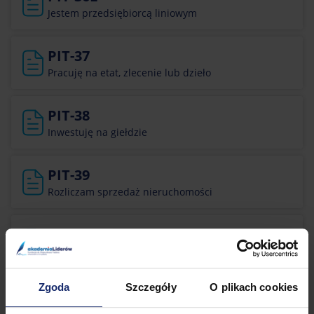
Jestem przedsiębiorcą liniowym
PIT-37
Pracuję na etat, zlecenie lub dzieło
PIT-38
Inwestuję na giełdzie
PIT-39
Rozliczam sprzedaż nieruchomości
PIT-28B
Rozliczam się ryczałtem w spółce cywilnej lub jawnej
Zgoda
Szczegóły
O plikach cookies
PIT-0
Zgłaszam ulgi i odliczenia