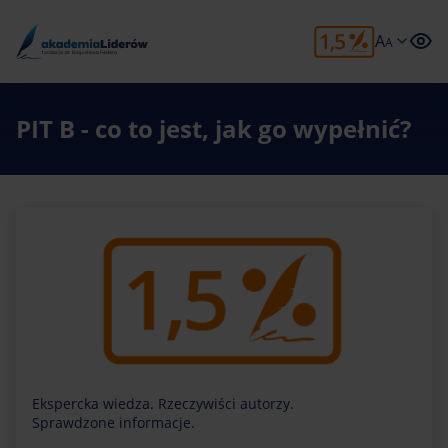
A
A
PIT B - co to jest, jak go wypełnić?
Ekspercka wiedza. Rzeczywiści autorzy.
Sprawdzone informacje.