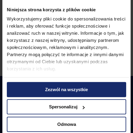
Niniejsza strona korzysta z plików cookie
PIT-B
Wykorzystujemy pliki cookie do spersonalizowania treści
Załącznik dla PIT-36 i PIT-36L
i reklam, aby oferować funkcje społecznościowe i
analizować ruch w naszej witrynie. Informacje o tym, jak
korzystasz z naszej witryny, udostępniamy partnerom
społecznościowym, reklamowym i analitycznym.
Pokaż więcej
Partnerzy mogą połączyć te informacje z innymi danymi
otrzymanymi od Ciebie lub uzyskanymi podczas
korzystania z ich usług.
Zezwól na wszystkie
Spersonalizuj
Pamiętaj, aby wpisać numer KRS
w Deklaracji Podatkowej PIT
Odmowa
lub wybierz z listy