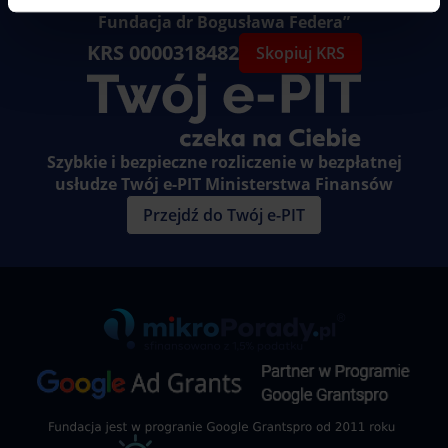
„Akademia Liderów Innowacji i Przedsiębiorczości
Fundacja dr Bogusława Federa”
KRS 0000318482
Skopiuj KRS
Szybkie i bezpieczne rozliczenie w bezpłatnej
usłudze Twój e-PIT Ministerstwa Finansów
Przejdź do Twój e-PIT